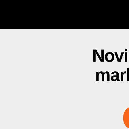
Novi
mark