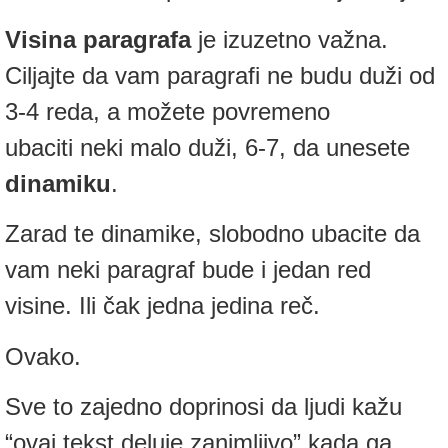
Visina paragrafa
je izuzetno važna.
Ciljajte da vam paragrafi ne budu duži od
3-4 reda, a možete povremeno
ubaciti neki malo duži, 6-7, da unesete
dinamiku
.
Zarad te dinamike, slobodno ubacite da
vam neki paragraf bude i jedan red
visine. Ili čak jedna jedina reč.
Ovako.
Sve to zajedno doprinosi da ljudi kažu
“ovaj tekst deluje zanimljivo” kada ga