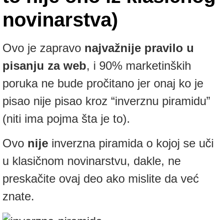
novinarstva)
Ovo je zapravo
najvažnije pravilo u
pisanju za web
, i 90% marketinških
poruka ne bude pročitano jer onaj ko je
pisao nije pisao kroz “inverznu piramidu”
(niti ima pojma šta je to).
Ovo
nije
inverzna piramida o kojoj se uči
u klasičnom novinarstvu, dakle, ne
preskačite ovaj deo ako mislite da već
znate.