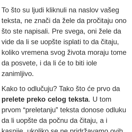
To što su ljudi kliknuli na naslov vašeg
teksta, ne znači da žele da pročitaju ono
što ste napisali. Pre svega, oni žele da
vide da li se uopšte isplati to da čitaju,
koliko vremena svog života moraju tome
da posvete, i da li će to biti iole
zanimljivo.
Kako to odlučuju? Tako što će prvo da
prelete preko celog teksta
. U tom
prvom “preletanju” teksta donose odluku
da li uopšte da počnu da čitaju, a i
kasnije, ukoliko se ne pridržavamo ovih