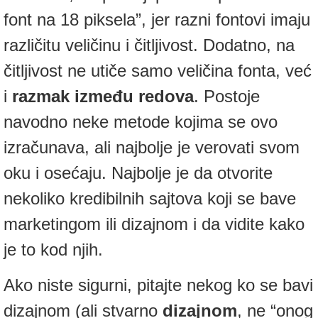
font na 18 piksela”, jer razni fontovi imaju
različitu veličinu i čitljivost. Dodatno, na
čitljivost ne utiče samo veličina fonta, već
i
razmak između redova
. Postoje
navodno neke metode kojima se ovo
izračunava, ali najbolje je verovati svom
oku i osećaju. Najbolje je da otvorite
nekoliko kredibilnih sajtova koji se bave
marketingom ili dizajnom i da vidite kako
je to kod njih.
Ako niste sigurni, pitajte nekog ko se bavi
dizajnom (ali stvarno
dizajnom
, ne “onog