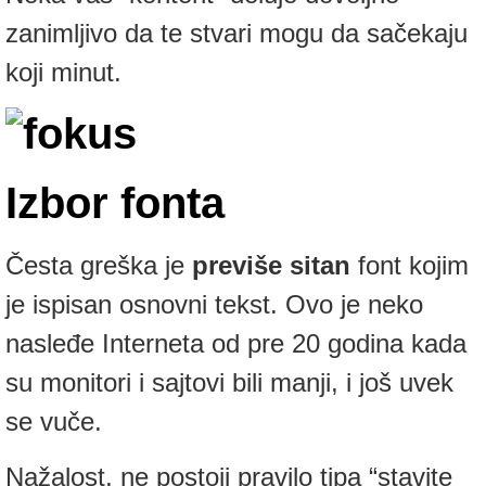
zanimljivo da te stvari mogu da sačekaju
koji minut.
Izbor fonta
Česta greška je
previše sitan
font kojim
je ispisan osnovni tekst. Ovo je neko
nasleđe Interneta od pre 20 godina kada
su monitori i sajtovi bili manji, i još uvek
se vuče.
Nažalost, ne postoji pravilo tipa “stavite