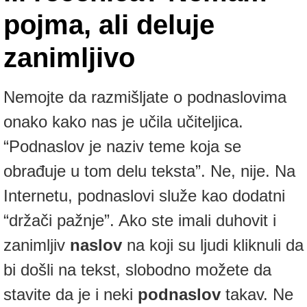
pojma, ali deluje
zanimljivo
Nemojte da razmišljate o podnaslovima
onako kako nas je učila učiteljica.
“Podnaslov je naziv teme koja se
obrađuje u tom delu teksta”. Ne, nije. Na
Internetu, podnaslovi služe kao dodatni
“držači pažnje”. Ako ste imali duhovit i
zanimljiv
naslov
na koji su ljudi kliknuli da
bi došli na tekst, slobodno možete da
stavite da je i neki
podnaslov
takav. Ne