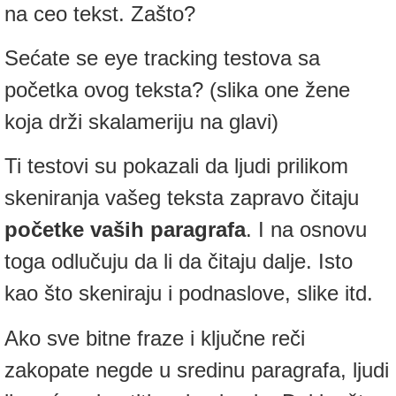
na ceo tekst. Zašto?
Sećate se eye tracking testova sa
početka ovog teksta? (slika one žene
koja drži skalameriju na glavi)
Ti testovi su pokazali da ljudi prilikom
skeniranja vašeg teksta zapravo čitaju
početke vaših paragrafa
. I na osnovu
toga odlučuju da li da čitaju dalje. Isto
kao što skeniraju i podnaslove, slike itd.
Ako sve bitne fraze i ključne reči
zakopate negde u sredinu paragrafa, ljudi