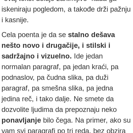
iskeniraju pogledom, a takođe drži pažnju
i kasnije.
Cela poenta je da se
stalno dešava
nešto novo i drugačije, i stilski i
sadržajno i vizuelno.
Ide jedan
normalan paragraf, pa jedan kraći, pa
podnaslov, pa čudna slika, pa duži
paragraf, pa smešna slika, pa jedna
jedina reč, i tako dalje. Ne smete da
dozvolite ljudima da prepoznaju neko
ponavljanje
bilo čega. Na primer, ako su
vam svi paragrafi po tri reda, bez obzira