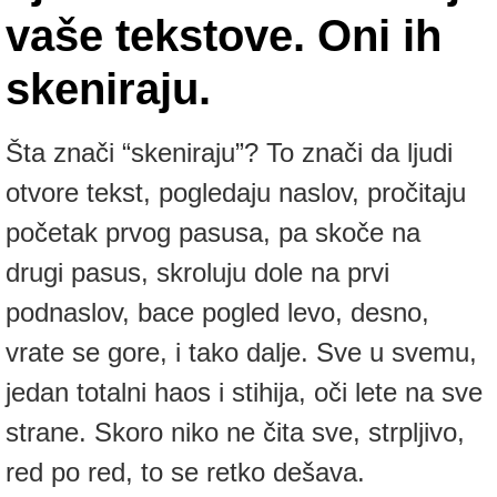
vaše tekstove. Oni ih
skeniraju.
Šta znači “skeniraju”? To znači da ljudi
otvore tekst, pogledaju naslov, pročitaju
početak prvog pasusa, pa skoče na
drugi pasus, skroluju dole na prvi
podnaslov, bace pogled levo, desno,
vrate se gore, i tako dalje. Sve u svemu,
jedan totalni haos i stihija, oči lete na sve
strane. Skoro niko ne čita sve, strpljivo,
red po red, to se retko dešava.