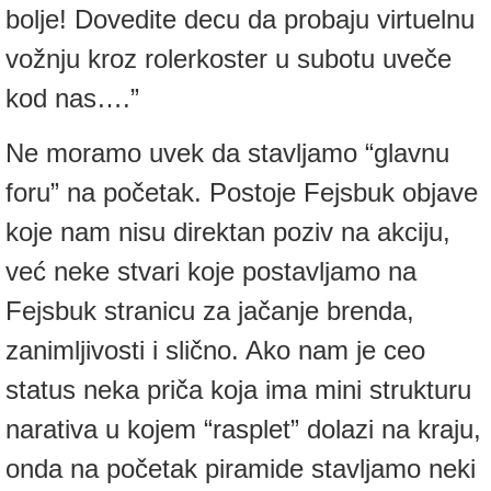
bolje! Dovedite decu da probaju virtuelnu
vožnju kroz rolerkoster u subotu uveče
kod nas….”
Ne moramo uvek da stavljamo “glavnu
foru” na početak. Postoje Fejsbuk objave
koje nam nisu direktan poziv na akciju,
već neke stvari koje postavljamo na
Fejsbuk stranicu za jačanje brenda,
zanimljivosti i slično. Ako nam je ceo
status neka priča koja ima mini strukturu
narativa u kojem “rasplet” dolazi na kraju,
onda na početak piramide stavljamo neki