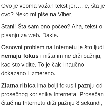
Ovo je veoma važan tekst jer…. e, šta je
ovo? Neko mi piše na Viber.
Stani! Šta sam ono počeo? Aha, tekst o
pisanju za web. Dakle.
Osnovni problem na Internetu je što ljudi
nemaju fokus
i ništa im ne drži pažnju,
kao što vidite. To je čak i naučno
dokazano i izmereno.
Zlatna ribica
ima bolji fokus i pažnju od
prosečnog korisnika Interneta. Prosečan
čitač na Internetu drži pažnju 8 sekundi,