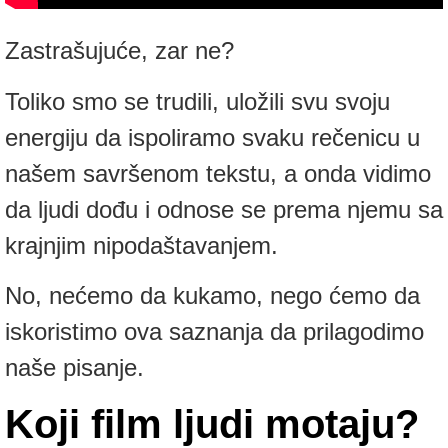
Zastrašujuće, zar ne?
Toliko smo se trudili, uložili svu svoju
energiju da ispoliramo svaku rečenicu u
našem savršenom tekstu, a onda vidimo
da ljudi dođu i odnose se prema njemu sa
krajnjim nipodaštavanjem.
No, nećemo da kukamo, nego ćemo da
iskoristimo ova saznanja da prilagodimo
naše pisanje.
Koji film ljudi motaju?