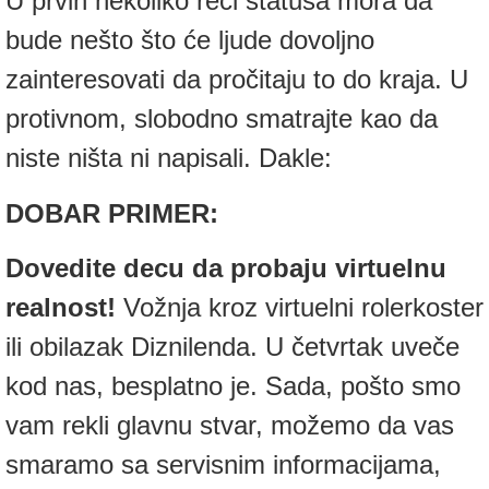
U prvih nekoliko reči statusa mora da
bude nešto što će ljude dovoljno
zainteresovati da pročitaju to do kraja. U
protivnom, slobodno smatrajte kao da
niste ništa ni napisali. Dakle:
DOBAR PRIMER:
Dovedite decu da probaju virtuelnu
realnost!
Vožnja kroz virtuelni rolerkoster
ili obilazak Diznilenda. U četvrtak uveče
kod nas, besplatno je. Sada, pošto smo
vam rekli glavnu stvar, možemo da vas
smaramo sa servisnim informacijama,