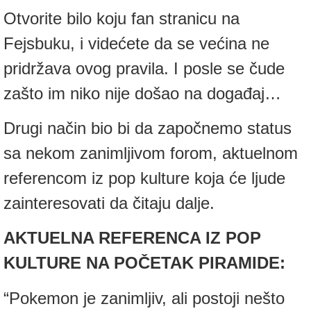
Otvorite bilo koju fan stranicu na
Fejsbuku, i videćete da se većina ne
pridržava ovog pravila. I posle se čude
zašto im niko nije došao na događaj…
Drugi način bio bi da započnemo status
sa nekom zanimljivom forom, aktuelnom
referencom iz pop kulture koja će ljude
zainteresovati da čitaju dalje.
AKTUELNA REFERENCA IZ POP
KULTURE NA POČETAK PIRAMIDE:
“Pokemon je zanimljiv, ali postoji nešto