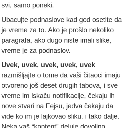
svi, samo poneki.
Ubacujte podnaslove kad god osetite da
je vreme za to. Ako je prošlo nekoliko
paragrafa, ako dugo niste imali slike,
vreme je za podnaslov.
Uvek, uvek, uvek, uvek, uvek
razmišljajte o tome da vaši čitaoci imaju
otvoreno još deset drugih tabova, i sve
vreme im iskaču notifikacije, čekaju ih
nove stvari na Fejsu, jedva čekaju da
vide ko im je lajkovao sliku, i tako dalje.
Neka vaš “kontent” deluje dovoljno