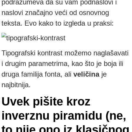
podrazumeva da su vam podnaslovi i
naslovi značajno veći od osnovnog
teksta. Evo kako to izgleda u praksi:
Tipografski kontrast možemo naglašavati
i drugim parametrima, kao što je boja ili
druga familija fonta, ali
veličina
je
najbitnija.
Uvek pišite kroz
inverznu piramidu (ne,
to nije ono iz klasičnog