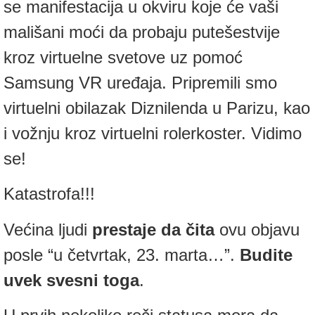
se manifestacija u okviru koje će vaši
mališani moći da probaju putešestvije
kroz virtuelne svetove uz pomoć
Samsung VR uređaja. Pripremili smo
virtuelni obilazak Diznilenda u Parizu, kao
i vožnju kroz virtuelni rolerkoster. Vidimo
se!
Katastrofa!!!
Većina ljudi
prestaje da čita
ovu objavu
posle “u četvrtak, 23. marta…”.
Budite
uvek svesni toga
.