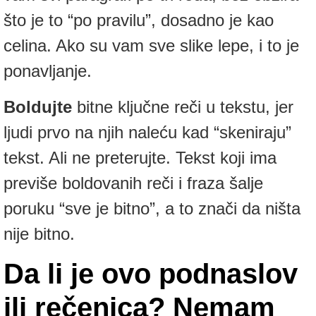
što je to “po pravilu”, dosadno je kao
celina. Ako su vam sve slike lepe, i to je
ponavljanje.
Boldujte
bitne ključne reči u tekstu, jer
ljudi prvo na njih naleću kad “skeniraju”
tekst. Ali ne preterujte. Tekst koji ima
previše boldovanih reči i fraza šalje
poruku “sve je bitno”, a to znači da ništa
nije bitno.
Da li je ovo podnaslov
ili rečenica? Nemam