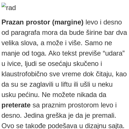
Prazan prostor (margine)
levo i desno
od paragrafa mora da bude širine bar dva
velika slova, a može i više. Samo ne
manje od toga. Ako tekst previše “udara”
u ivice, ljudi se osećaju skučeno i
klaustrofobično sve vreme dok čitaju, kao
da su se zaglavili u liftu ili ušli u neku
usku pećinu. Ne možete nikada da
preterate
sa praznim prostorom levo i
desno. Jedina greška je da je premali.
Ovo se takođe podešava u dizajnu sajta.