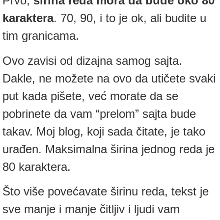
Prvo,
širina reda mora da bude oko 80
karaktera
. 70, 90, i to je ok, ali budite u
tim granicama.
Ovo zavisi od dizajna samog sajta.
Dakle, ne možete na ovo da utičete svaki
put kada pišete, već morate da se
pobrinete da vam “prelom” sajta bude
takav. Moj blog, koji sada čitate, je tako
urađen. Maksimalna širina jednog reda je
80 karaktera.
Što više povećavate širinu reda, tekst je
sve manje i manje čitljiv i ljudi vam