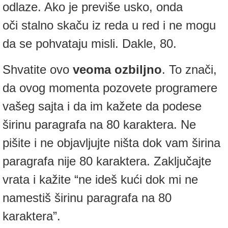
odlaze. Ako je previše usko, onda
oči stalno skaču iz reda u red i ne mogu
da se pohvataju misli. Dakle, 80.
Shvatite ovo
veoma ozbiljno
. To znači,
da ovog momenta pozovete programere
vašeg sajta i da im kažete da podese
širinu paragrafa na 80 karaktera. Ne
pišite i ne objavljujte ništa dok vam širina
paragrafa nije 80 karaktera. Zaključajte
vrata i kažite “ne ideš kući dok mi ne
namestiš širinu paragrafa na 80
karaktera”.