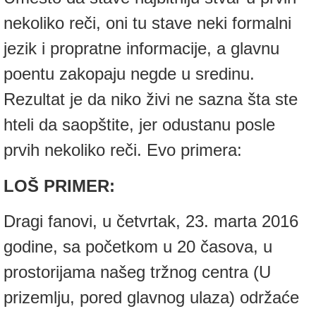
nekoliko reči, oni tu stave neki formalni
jezik i propratne informacije, a glavnu
poentu zakopaju negde u sredinu.
Rezultat je da niko živi ne sazna šta ste
hteli da saopštite, jer odustanu posle
prvih nekoliko reči. Evo primera:
LOŠ PRIMER:
Dragi fanovi, u četvrtak, 23. marta 2016
godine, sa početkom u 20 časova, u
prostorijama našeg tržnog centra (U
prizemlju, pored glavnog ulaza) održaće