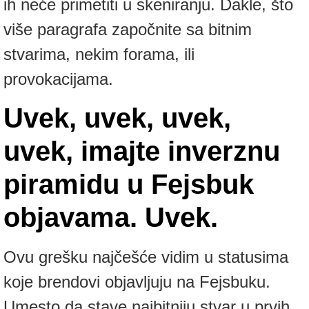
ih neće primetiti u skeniranju. Dakle, što
više paragrafa započnite sa bitnim
stvarima, nekim forama, ili
provokacijama.
Uvek, uvek, uvek,
uvek, imajte inverznu
piramidu u Fejsbuk
objavama. Uvek.
Ovu grešku najčešće vidim u statusima
koje brendovi objavljuju na Fejsbuku.
Umesto da stave najbitniju stvar u prvih