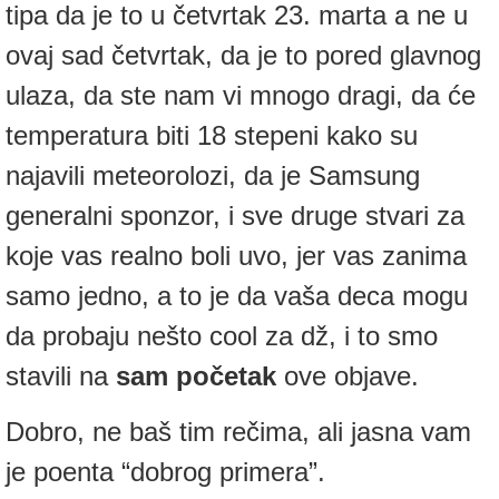
tipa da je to u četvrtak 23. marta a ne u
ovaj sad četvrtak, da je to pored glavnog
ulaza, da ste nam vi mnogo dragi, da će
temperatura biti 18 stepeni kako su
najavili meteorolozi, da je Samsung
generalni sponzor, i sve druge stvari za
koje vas realno boli uvo, jer vas zanima
samo jedno, a to je da vaša deca mogu
da probaju nešto cool za dž, i to smo
stavili na
sam početak
ove objave.
Dobro, ne baš tim rečima, ali jasna vam
je poenta “dobrog primera”.