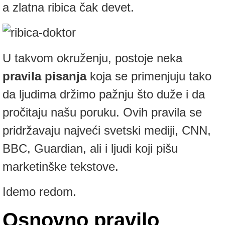
a zlatna ribica čak devet.
U takvom okruženju, postoje neka
pravila pisanja
koja se primenjuju tako
da ljudima držimo pažnju što duže i da
pročitaju našu poruku. Ovih pravila se
pridržavaju najveći svetski mediji, CNN,
BBC, Guardian, ali i ljudi koji pišu
marketinške tekstove.
Idemo redom.
Osnovno pravilo