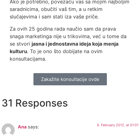
Ako je potrebno, povezaću vas sa mojim najboljim
saradnicima, obučiti vaš tim, a u retkim
slučajevima i sam stati iza vaše priče.
Za ovih 25 godina rada naučio sam da prava
snaga marketinga nije u trikovima, već u tome da
se stvori
jasna i jednostavna ideja koja menja
kulturu
. To je ono što dobijate na ovim
konsultacijama.
Zakažite konsultacije ovde
31 Responses
9. February 2012. at 01:01
Ana
says: