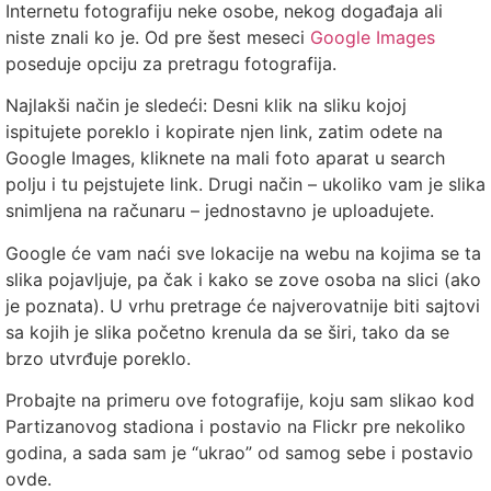
Internetu fotografiju neke osobe, nekog događaja ali
niste znali ko je. Od pre šest meseci
Google Images
poseduje opciju za pretragu fotografija.
Najlakši način je sledeći: Desni klik na sliku kojoj
ispitujete poreklo i kopirate njen link, zatim odete na
Google Images, kliknete na mali foto aparat u search
polju i tu pejstujete link. Drugi način – ukoliko vam je slika
snimljena na računaru – jednostavno je uploadujete.
Google će vam naći sve lokacije na webu na kojima se ta
slika pojavljuje, pa čak i kako se zove osoba na slici (ako
je poznata). U vrhu pretrage će najverovatnije biti sajtovi
sa kojih je slika početno krenula da se širi, tako da se
brzo utvrđuje poreklo.
Probajte na primeru ove fotografije, koju sam slikao kod
Partizanovog stadiona i postavio na Flickr pre nekoliko
godina, a sada sam je “ukrao” od samog sebe i postavio
ovde.