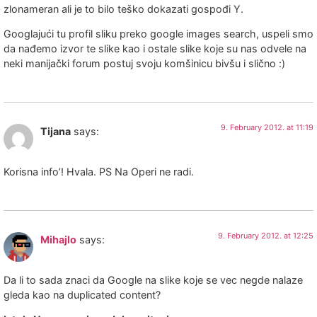
zlonameran ali je to bilo teško dokazati gospođi Y.
Googlajući tu profil sliku preko google images search, uspeli smo
da nađemo izvor te slike kao i ostale slike koje su nas odvele na
neki manijački forum postuj svoju komšinicu bivšu i slično :)
9. February 2012. at 11:19
Tijana
says:
Korisna info’! Hvala. PS Na Operi ne radi.
9. February 2012. at 12:25
Mihajlo
says:
Da li to sada znaci da Google na slike koje se vec negde nalaze
gleda kao na duplicated content?