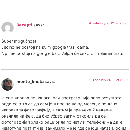
9. February 2012. at 20:35
Recepti
says:
Super mogućnost!!!
Jedino ne postoji na svim google tražilicama.
Npr. ne postoji na google.ba… Valjda će uskoro implementirati.
9. February 2012. at 21:35
monte_krista
says:
ја сам управо покушала, али претрага није дала резултате!
ради се о томе да сам још пре више од месец и по дана
направила фотографију, а затим је пре неке 2 недеље
окачила на фејс, да бих убрзо затим открила да се
фотографија толико раширила по нету и телефонима да је
немогуће пратити је! занимало ме је где се још налази, осим