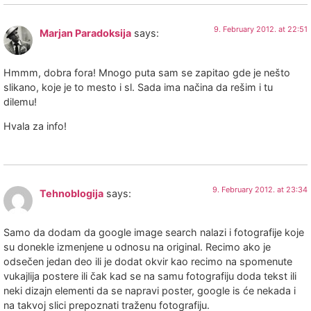
9. February 2012. at 22:51
Marjan Paradoksija
says:
Hmmm, dobra fora! Mnogo puta sam se zapitao gde je nešto
slikano, koje je to mesto i sl. Sada ima načina da rešim i tu
dilemu!
Hvala za info!
9. February 2012. at 23:34
Tehnoblogija
says:
Samo da dodam da google image search nalazi i fotografije koje
su donekle izmenjene u odnosu na original. Recimo ako je
odsečen jedan deo ili je dodat okvir kao recimo na spomenute
vukajlija postere ili čak kad se na samu fotografiju doda tekst ili
neki dizajn elementi da se napravi poster, google is će nekada i
na takvoj slici prepoznati traženu fotografiju.