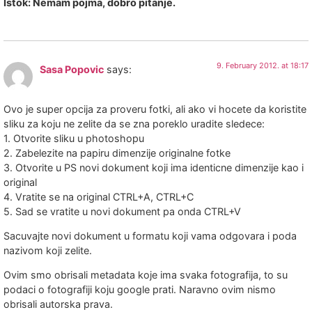
Istok: Nemam pojma, dobro pitanje.
9. February 2012. at 18:17
Sasa Popovic
says:
Ovo je super opcija za proveru fotki, ali ako vi hocete da koristite
sliku za koju ne zelite da se zna poreklo uradite sledece:
1. Otvorite sliku u photoshopu
2. Zabelezite na papiru dimenzije originalne fotke
3. Otvorite u PS novi dokument koji ima identicne dimenzije kao i
original
4. Vratite se na original CTRL+A, CTRL+C
5. Sad se vratite u novi dokument pa onda CTRL+V
Sacuvajte novi dokument u formatu koji vama odgovara i poda
nazivom koji zelite.
Ovim smo obrisali metadata koje ima svaka fotografija, to su
podaci o fotografiji koju google prati. Naravno ovim nismo
obrisali autorska prava.