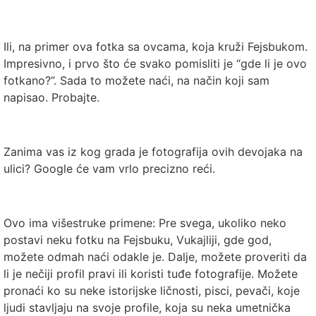
Ili, na primer ova fotka sa ovcama, koja kruži Fejsbukom.
Impresivno, i prvo što će svako pomisliti je “gde li je ovo
fotkano?”. Sada to možete naći, na način koji sam
napisao. Probajte.
Zanima vas iz kog grada je fotografija ovih devojaka na
ulici? Google će vam vrlo precizno reći.
Ovo ima višestruke primene: Pre svega, ukoliko neko
postavi neku fotku na Fejsbuku, Vukajliji, gde god,
možete odmah naći odakle je. Dalje, možete proveriti da
li je nečiji profil pravi ili koristi tuđe fotografije. Možete
pronaći ko su neke istorijske ličnosti, pisci, pevači, koje
ljudi stavljaju na svoje profile, koja su neka umetnička