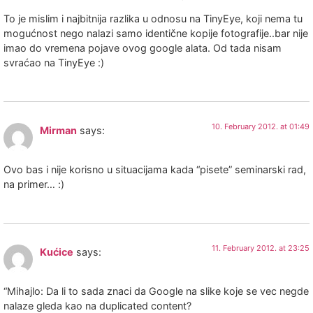
To je mislim i najbitnija razlika u odnosu na TinyEye, koji nema tu
mogućnost nego nalazi samo identične kopije fotografije..bar nije
imao do vremena pojave ovog google alata. Od tada nisam
svraćao na TinyEye :)
10. February 2012. at 01:49
Mirman
says:
Ovo bas i nije korisno u situacijama kada “pisete” seminarski rad,
na primer… :)
11. February 2012. at 23:25
Kućice
says:
“Mihajlo: Da li to sada znaci da Google na slike koje se vec negde
nalaze gleda kao na duplicated content?