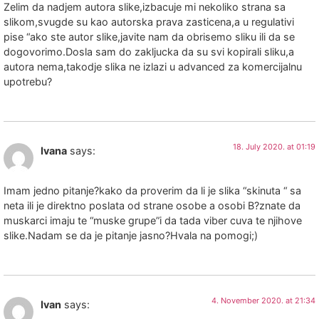
Zelim da nadjem autora slike,izbacuje mi nekoliko strana sa
slikom,svugde su kao autorska prava zasticena,a u regulativi
pise “ako ste autor slike,javite nam da obrisemo sliku ili da se
dogovorimo.Dosla sam do zakljucka da su svi kopirali sliku,a
autora nema,takodje slika ne izlazi u advanced za komercijalnu
upotrebu?
18. July 2020. at 01:19
Ivana
says:
Imam jedno pitanje?kako da proverim da li je slika “skinuta “ sa
neta ili je direktno poslata od strane osobe a osobi B?znate da
muskarci imaju te “muske grupe”i da tada viber cuva te njihove
slike.Nadam se da je pitanje jasno?Hvala na pomogi;)
4. November 2020. at 21:34
Ivan
says: