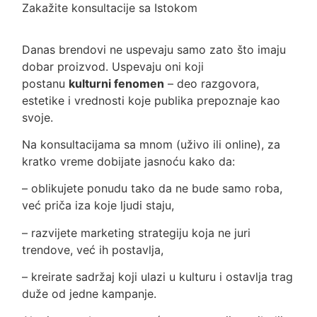
Zakažite konsultacije sa Istokom
Danas brendovi ne uspevaju samo zato što imaju
dobar proizvod. Uspevaju oni koji
postanu
kulturni fenomen
– deo razgovora,
estetike i vrednosti koje publika prepoznaje kao
svoje.
Na konsultacijama sa mnom (uživo ili online), za
kratko vreme dobijate jasnoću kako da:
– oblikujete ponudu tako da ne bude samo roba,
već priča iza koje ljudi staju,
– razvijete marketing strategiju koja ne juri
trendove, već ih postavlja,
– kreirate sadržaj koji ulazi u kulturu i ostavlja trag
duže od jedne kampanje.