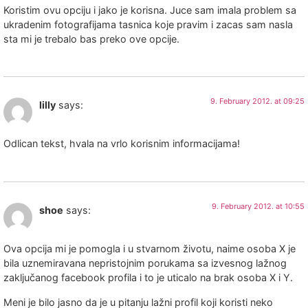
Koristim ovu opciju i jako je korisna. Juce sam imala problem sa
ukradenim fotografijama tasnica koje pravim i zacas sam nasla
sta mi je trebalo bas preko ove opcije.
9. February 2012. at 09:25
lilly
says:
Odlican tekst, hvala na vrlo korisnim informacijama!
9. February 2012. at 10:55
shoe
says:
Ova opcija mi je pomogla i u stvarnom životu, naime osoba X je
bila uznemiravana nepristojnim porukama sa izvesnog lažnog
zaključanog facebook profila i to je uticalo na brak osoba X i Y.
Meni je bilo jasno da je u pitanju lažni profil koji koristi neko