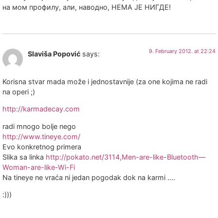
на мом профилу, али, наводно, НЕМА ЈЕ НИГДЕ!
9. February 2012. at 22:24
Slaviša Popović
says:
Korisna stvar mada može i jednostavnije (za one kojima ne radi
na operi ;)
http://karmadecay.com
radi mnogo bolje nego
http://www.tineye.com/
Evo konkretnog primera
Slika sa linka
http://pokato.net/3114,Men-are-like-Bluetooth—
Woman-are-like-Wi-Fi
Na tineye ne vraća ni jedan pogodak dok na karmi ….
:)))