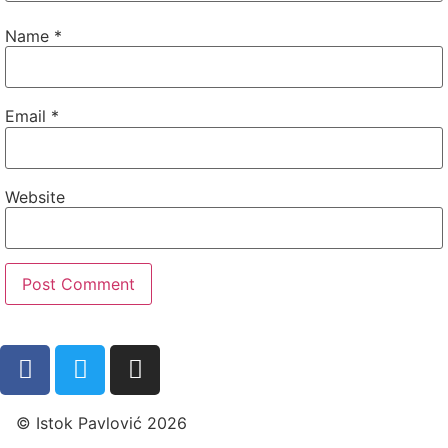
Name
*
Email
*
Website
© Istok Pavlović 2026