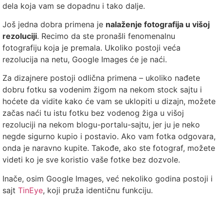
dela koja vam se dopadnu i tako dalje.
Još jedna dobra primena je
nalaženje fotografija u višoj
rezoluciji
. Recimo da ste pronašli fenomenalnu
fotografiju koja je premala. Ukoliko postoji veća
rezolucija na netu, Google Images će je naći.
Za dizajnere postoji odlična primena – ukoliko nađete
dobru fotku sa vodenim žigom na nekom stock sajtu i
hoćete da vidite kako će vam se uklopiti u dizajn, možete
začas naći tu istu fotku bez vodenog žiga u višoj
rezoluciji na nekom blogu-portalu-sajtu, jer ju je neko
negde sigurno kupio i postavio. Ako vam fotka odgovara,
onda je naravno kupite. Takođe, ako ste fotograf, možete
videti ko je sve koristio vaše fotke bez dozvole.
Inače, osim Google Images, već nekoliko godina postoji i
sajt
TinEye
, koji pruža identičnu funkciju.