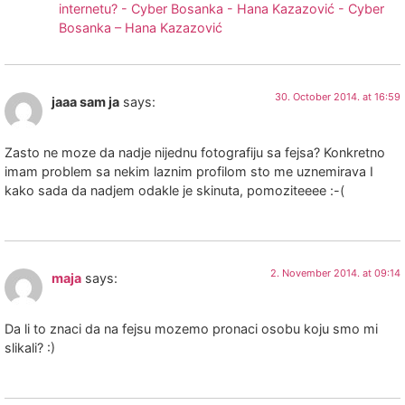
internetu? - Cyber Bosanka - Hana Kazazović - Cyber
Bosanka – Hana Kazazović
30. October 2014. at 16:59
jaaa sam ja
says:
Zasto ne moze da nadje nijednu fotografiju sa fejsa? Konkretno
imam problem sa nekim laznim profilom sto me uznemirava I
kako sada da nadjem odakle je skinuta, pomoziteeee :-(
2. November 2014. at 09:14
maja
says:
Da li to znaci da na fejsu mozemo pronaci osobu koju smo mi
slikali? :)