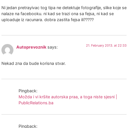
Ni jedan pretrayivac tog tipa ne detektuje fotografije, slike koje se
nalaze na facebooku. ni kad se trazi ona sa fejsa, ni kad se
uploaduje iz racunara. dobra zastita fejsa ili?????
21. February 2013. at 22:33
Autoprevoznik
says:
Nekad zna da bude korisna stvar.
Pingback:
Možda i vi kršite autorska praa, a toga niste sjesni |
PublicRelations.ba
Pingback: